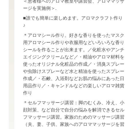
＜患者様へのアロマ教室や講習会、アロママッサ
ージを実施例＞.
■誰でも簡単に楽しめます。アロマクラフト作り
♪
＊アロマシール作り。好きな香りを使ったマスク
用アロマシール作りや衣服用などいろいろな香り
シールを作ることが出来ます。／化粧水やアンチ
エイジングクリームなど／・精油やアロマ材料を
使ったオリジナル化粧品の作成／・消臭スプレー
や虫除けスプレーなど水と精油を使ったスプレー
作成／・石鹸、入浴剤などお肌の悩みにあった日
用品作り／・キャンドルなどの楽しいアロマ雑貨
作り
＊セルフマッサージ講習：脚のむくみ、冷え、小
顔対策、など自分で自分の悩みを解消できるセル
フマッサージ講習。家族のためのマッサージ講習
（夫、妻、子供、家族へのアロママッサージを習