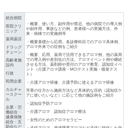
総合病院
・概要、使い方、副作用や禁忌、他の病院での導入例
医院クリ
や副作用、事故などの例、患者様への実施方法、外
ニック
来・病棟での実施例等
薬局薬店
・概要基礎から応用。各診療科目でのアロマ具体例、
アロマ外来での症例をご紹介
ドラッグ
チェーン
・概要、応用、薬局で活用できるアロマ例、他の薬局
での導入例や差別化の方法。アロマイベント例や継続
高齢者施
させる方法。薬剤師や受付のアロマ教育。認知症イベ
設内
ント（介護アロマ講座・MCIテスト実施・嗅覚テス
行政
ト）
民間企業
・介護アロマ研修、介護予防に使えるアロマ研修
カルチャ
芳香の仕方から施術方法など具体的な目的（認知症ケ
ースクー
アに使いたいなど）に応じて他の施設例をご紹介
ル
・認知症予防アロマ
企業・労
・介護アロマ 認知症アロマ療法
働組合・
健康保険
・女性のためのアロマセラピー
組合・互
助会など
・子供アロマ、発達障害アロマなど子供に特化した内